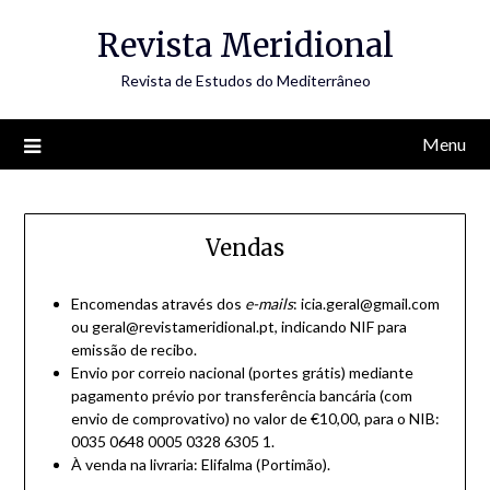
Skip
Revista Meridional
to
content
Revista de Estudos do Mediterrâneo
Menu
Vendas
Encomendas através dos
e-mails
: icia.geral@gmail.com
ou geral@revistameridional.pt, indicando NIF para
emissão de recibo.
Envio por correio nacional (portes grátis) mediante
pagamento prévio por transferência bancária (com
envio de comprovativo) no valor de €10,00, para o NIB:
0035 0648 0005 0328 6305 1.
À venda na livraria: Elifalma (Portimão).