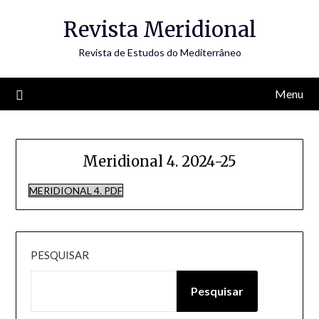
Skip
Revista Meridional
to
content
Revista de Estudos do Mediterrâneo
Menu
Meridional 4. 2024-25
MERIDIONAL 4. PDF
PESQUISAR
Pesquisar