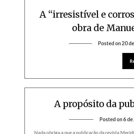
A “irresistível e corr
obra de Manue
Posted on
20 de
R
A propósito da pu
Posted on
6 de
Nada obriga a que a publicação da revista Meridi