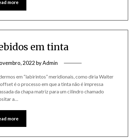
ead more
bidos em tinta
Novembro, 2022
by
Admin
dermos em “labirintos” meridionais, como diria Walter
ffset é o processo em que a tinta não é impressa
é passada da chapa matriz para um cilindro chamado
ositar a…
ead more