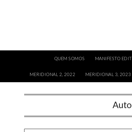
Skip
to
content
QUEM SOMOS
MANIFESTO EDI
MERIDIONAL 2, 2022
MERIDIONAL 3, 2023
Auto